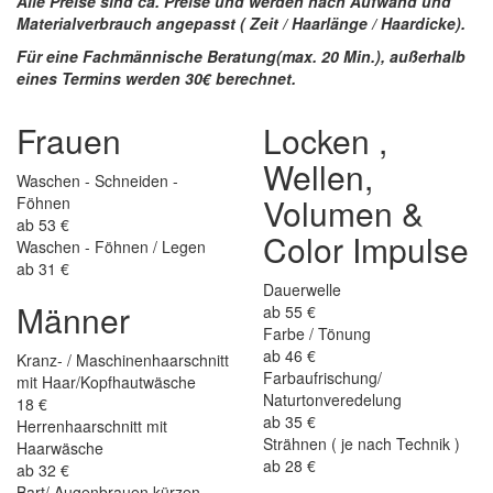
Alle Preise sind ca. Preise und werden nach Aufwand und
Materialverbrauch angepasst ( Zeit / Haarlänge / Haardicke).
Für eine
Fachmännische Beratung(max. 20 Min.), außerhalb
eines Termins werden 30€ berechnet.
Frauen
Locken ,
Wellen,
Waschen - Schneiden -
Volumen &
Föhnen
ab 53 €
Color Impulse
Waschen - Föhnen / Legen
ab 31 €
Dauerwelle
Männer
ab 55 €
Farbe / Tönung
ab 46 €
Kranz- / Maschinenhaarschnitt
Farbaufrischung/
mit Haar/Kopfhautwäsche
Naturtonveredelung
18 €
ab 35 €
Herrenhaarschnitt mit
Strähnen ( je nach Technik )
Haarwäsche
ab 28 €
ab 32 €
Bart/ Augenbrauen kürzen