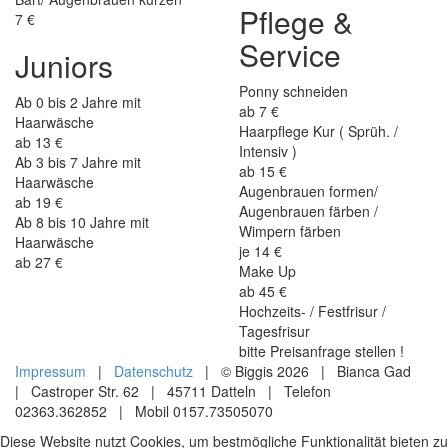
Pflege &
7 €
Service
Juniors
Ponny schneiden
Ab 0 bis 2 Jahre mit
ab 7 €
Haarwäsche
Haarpflege Kur ( Sprüh. /
ab 13 €
Intensiv )
Ab 3 bis 7 Jahre mit
ab 15 €
Haarwäsche
Augenbrauen formen/
ab 19 €
Augenbrauen färben /
Ab 8 bis 10 Jahre mit
Wimpern färben
Haarwäsche
je 14 €
ab 27 €
Make Up
ab 45 €
Hochzeits- / Festfrisur /
Tagesfrisur
bitte Preisanfrage stellen !
Impressum
|
Datenschutz
| © Biggis 2026 | Bianca Gad
| Castroper Str. 62 | 45711 Datteln | Telefon
02363.362852 | Mobil 0157.73505070
Diese Website nutzt Cookies, um bestmögliche Funktionalität bieten zu